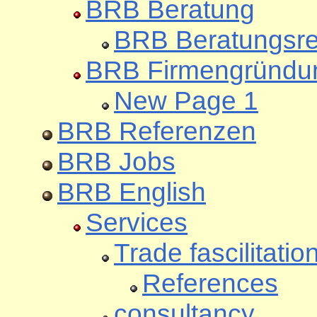
BRB Beratung
BRB Beratungsre
BRB Firmengründu
New Page 1
BRB Referenzen
BRB Jobs
BRB English
Services
Trade fascilitatio
References
consultancy